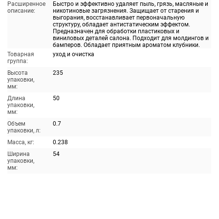
Расширенное
Быстро и эффективно удаляет пыль, грязь, масляные и
описание:
никотиновые загрязнения. Защищает от старения и
выгорания, восстанавливает первоначальную
структуру, обладает антистатическим эффектом.
Предназначен для обработки пластиковых и
виниловых деталей салона. Подходит для молдингов и
бамперов. Обладает приятным ароматом клубники.
Товарная
уход и очистка
группа:
Высота
235
упаковки,
мм:
Длина
50
упаковки,
мм:
Объем
0.7
упаковки, л:
Масса, кг:
0.238
Ширина
54
упаковки,
мм: