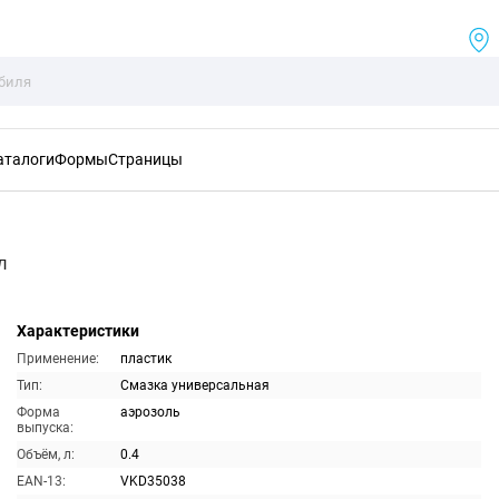
аталоги
Формы
Страницы
л
Характеристики
Применение:
пластик
Тип:
Смазка универсальная
Форма
аэрозоль
выпуска:
Объём, л:
0.4
EAN-13:
VKD35038