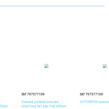
Skf 797577109
Skf 797577109
я
Смазка универсальная
АНТИФРИЗ красны
400мл
пластика Skf аэр ПхВ 400мл