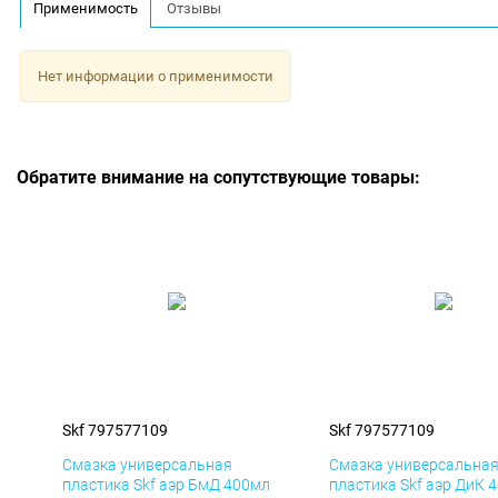
Применимость
Отзывы
Нет информации о применимости
Обратите внимание на сопутствующие товары:
Skf 797577109
Skf 797577109
Смазка универсальная
Смазка универсальна
пластика Skf аэр БмД 400мл
пластика Skf аэр ДиК 