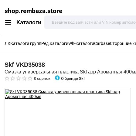
shop.rembaza.store
Каталоги
ЛК
Каталоги групп
Ред.каталоги
Wh-каталоги
Carbase
Сторонние к
Skf
VKD35038
Смазка универсальная пластика Skf аэр Ароматная 400м
О бренде Skf
0 оценок